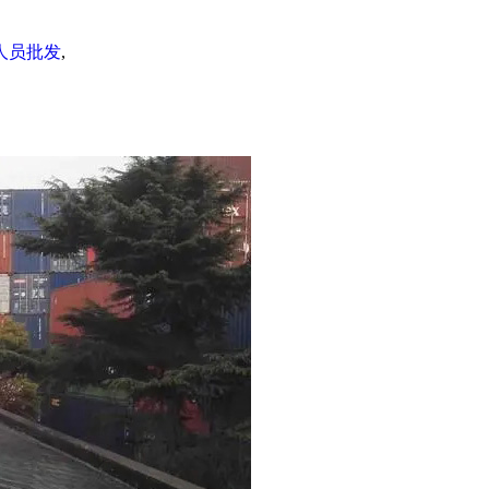
人员批发
,